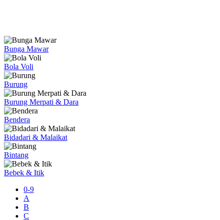
Bunga Mawar
Bola Voli
Burung
Burung Merpati & Dara
Bendera
Bidadari & Malaikat
Bintang
Bebek & Itik
0-9
A
B
C