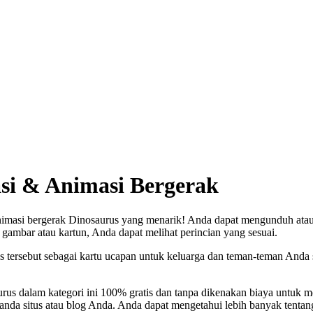
si & Animasi Bergerak
imasi bergerak Dinosaurus yang menarik! Anda dapat mengunduh atau 
 gambar atau kartun, Anda dapat melihat perincian yang sesuai.
tersebut sebagai kartu ucapan untuk keluarga dan teman-teman Anda 
urus dalam kategori ini 100% gratis dan tanpa dikenakan biaya untuk
anda situs atau blog Anda. Anda dapat mengetahui lebih banyak tentang