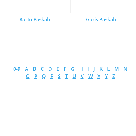
Kartu Paskah
Garis Paskah
0-9
A
B
C
D
E
F
G
H
I
J
K
L
M
N
O
P
Q
R
S
T
U
V
W
X
Y
Z