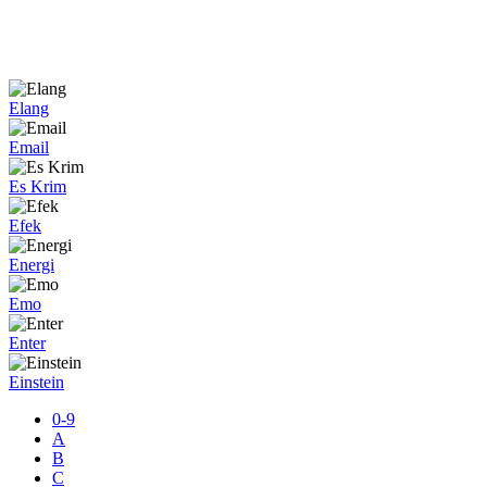
Elang
Email
Es Krim
Efek
Energi
Emo
Enter
Einstein
0-9
A
B
C