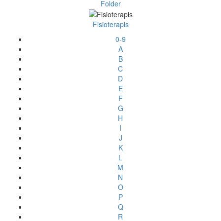
Folder
Fisioterapis
0-9
A
B
C
D
E
F
G
H
I
J
K
L
M
N
O
P
Q
R