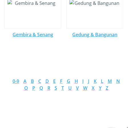
Gembira & Senang
Gedung & Bangunan
0-9
A
B
C
D
E
F
G
H
I
J
K
L
M
N
O
P
Q
R
S
T
U
V
W
X
Y
Z