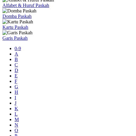
Alfabet & Huruf Paskah
Domba Paskah
Kartu Paskah
Garis Paskah
0-9
A
B
C
D
E
F
G
H
I
J
K
L
M
N
O
P