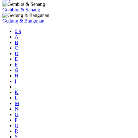
Gembira & Senang
Gedung & Bangunan
0-9
A
B
C
D
E
F
G
H
I
J
K
L
M
N
O
P
Q
R
S