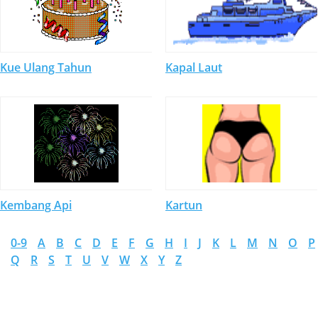
Kue Ulang Tahun
Kapal Laut
Kembang Api
Kartun
0-9
A
B
C
D
E
F
G
H
I
J
K
L
M
N
O
P
Q
R
S
T
U
V
W
X
Y
Z