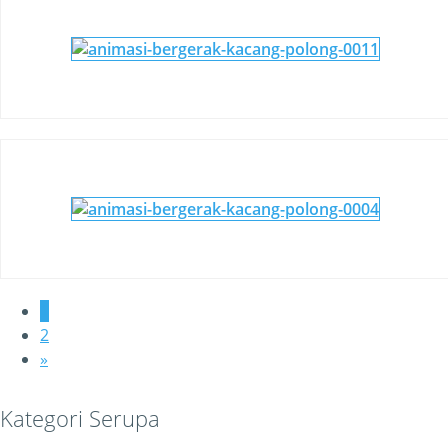
1
2
»
Kategori Serupa