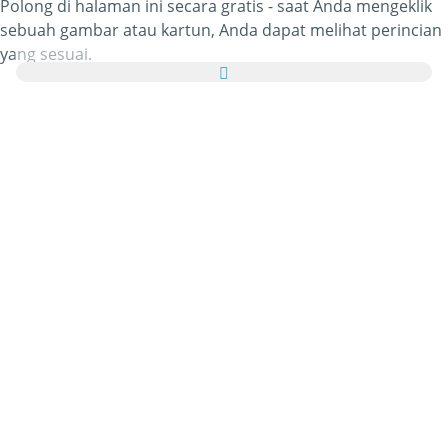
Polong di halaman ini secara gratis - saat Anda mengeklik
sebuah gambar atau kartun, Anda dapat melihat perincian
yang sesuai.
Yang paling menarik, Anda dapat mengirim semua gambar
Kacang Polong tersebut sebagai kartu ucapan untuk
keluarga dan teman-teman Anda secara gratis dan bahkan
menambahkan kata-kata sendiri pada eCard pribadi Anda
tersebut.
Seluruh gif gambar animasi Kacang Polong dan animasi
bergerak Kacang Polong dalam kategori ini 100% gratis dan
tanpa dikenakan biaya untuk menggunakannya. Sebagai
timbal baliknya, kami hanya meminta Anda untuk
merekomendasikan layanan kami
ini di halaman depan
atau beranda situs atau blog Anda. Anda dapat
mengetahui lebih banyak tentang hal ini di
bagian bantuan
.