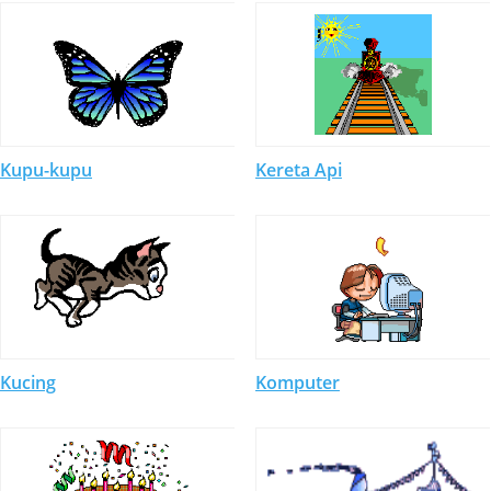
Kupu-kupu
Kereta Api
Kucing
Komputer