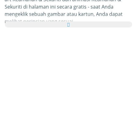
Sekuriti di halaman ini secara gratis - saat Anda
mengeklik sebuah gambar atau kartun, Anda dapat
melihat perincian yang sesuai.
Yang paling menarik, Anda dapat mengirim semua
gambar Keamanan & Sekuriti tersebut sebagai kartu
ucapan untuk keluarga dan teman-teman Anda secara
gratis dan bahkan menambahkan kata-kata sendiri
pada eCard pribadi Anda tersebut.
Seluruh gif gambar animasi Keamanan & Sekuriti dan
animasi bergerak Keamanan & Sekuriti dalam kategori
ini 100% gratis dan tanpa dikenakan biaya untuk
menggunakannya. Sebagai timbal baliknya, kami hanya
meminta Anda untuk
merekomendasikan layanan
kami
ini di halaman depan atau beranda situs atau
blog Anda. Anda dapat mengetahui lebih banyak
tentang hal ini di
bagian bantuan
.