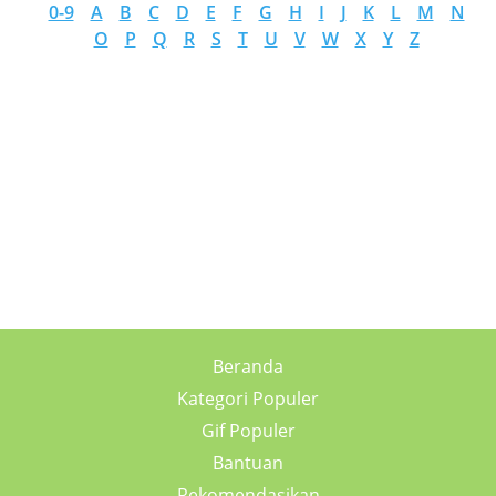
0-9
A
B
C
D
E
F
G
H
I
J
K
L
M
N
O
P
Q
R
S
T
U
V
W
X
Y
Z
Beranda
Kategori Populer
Gif Populer
Bantuan
Rekomendasikan