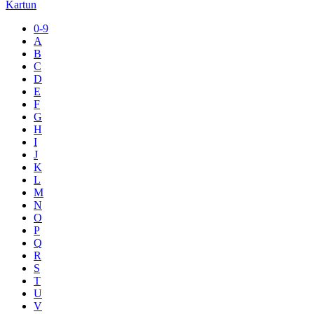
Kartun
0-9
A
B
C
D
E
F
G
H
I
J
K
L
M
N
O
P
Q
R
S
T
U
V