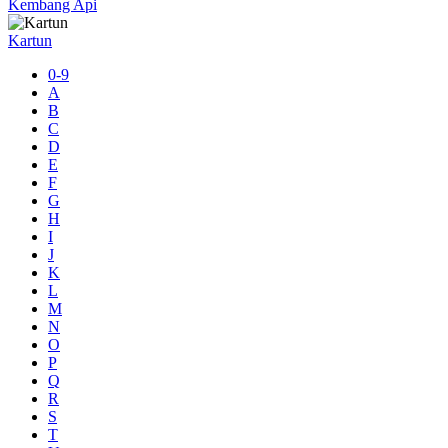
Kembang Api
Kartun
0-9
A
B
C
D
E
F
G
H
I
J
K
L
M
N
O
P
Q
R
S
T