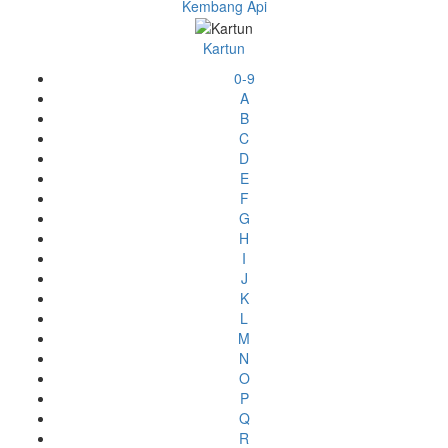
Kembang Api
Kartun
0-9
A
B
C
D
E
F
G
H
I
J
K
L
M
N
O
P
Q
R