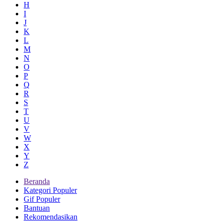
H
I
J
K
L
M
N
O
P
Q
R
S
T
U
V
W
X
Y
Z
Beranda
Kategori Populer
Gif Populer
Bantuan
Rekomendasikan