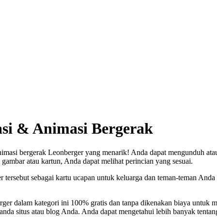
si & Animasi Bergerak
nimasi bergerak Leonberger yang menarik! Anda dapat mengunduh atau 
 gambar atau kartun, Anda dapat melihat perincian yang sesuai.
tersebut sebagai kartu ucapan untuk keluarga dan teman-teman Anda 
rger dalam kategori ini 100% gratis dan tanpa dikenakan biaya untuk
anda situs atau blog Anda. Anda dapat mengetahui lebih banyak tentang