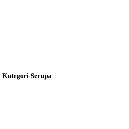
Kategori Serupa