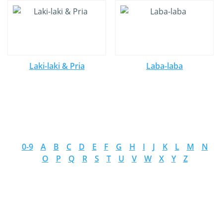
Laki-laki & Pria
Laba-laba
0-9
A
B
C
D
E
F
G
H
I
J
K
L
M
N
O
P
Q
R
S
T
U
V
W
X
Y
Z