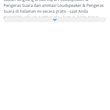
Pengeras Suara dan animasi Loudspeaker & Pengeras
Suara di halaman ini secara gratis - saat Anda
mengeklik sebuah gambar atau kartun, Anda dapat
melihat perincian yang sesuai.
Yang paling menarik, Anda dapat mengirim semua
gambar Loudspeaker & Pengeras Suara tersebut
sebagai kartu ucapan untuk keluarga dan teman-
teman Anda secara gratis dan bahkan menambahkan
kata-kata sendiri pada eCard pribadi Anda tersebut.
Seluruh gif gambar animasi Loudspeaker & Pengeras
Suara dan animasi bergerak Loudspeaker & Pengeras
Suara dalam kategori ini 100% gratis dan tanpa
dikenakan biaya untuk menggunakannya. Sebagai
timbal baliknya, kami hanya meminta Anda untuk
merekomendasikan layanan kami
ini di halaman
depan atau beranda situs atau blog Anda. Anda dapat
mengetahui lebih banyak tentang hal ini di
bagian