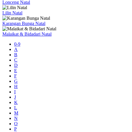
Lonceng Natal
Lilin Natal
Karangan Bunga Natal
Malaikat & Bidadari Natal
0-9
A
B
C
D
E
F
G
H
I
J
K
L
M
N
O
P