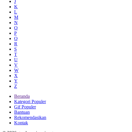
J
K
L
M
N
O
P
Q
R
S
T
U
V
W
X
Y
Z
Beranda
Kategori Populer
Gif Populer
Bantuan
Rekomendasikan
Kontak