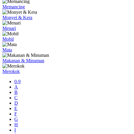
Memancing
Monyet & Kera
Menari
Mobil
Mata
Makanan & Minuman
Merokok
0-9
A
B
C
D
E
F
G
H
I