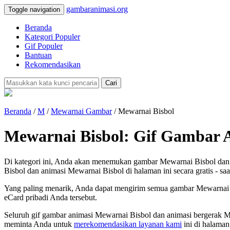
gambaranimasi.org
Toggle navigation
Beranda
Kategori Populer
Gif Populer
Bantuan
Rekomendasikan
Cari
Beranda
/
M
/
Mewarnai Gambar
/ Mewarnai Bisbol
Mewarnai Bisbol: Gif Gambar 
Di kategori ini, Anda akan menemukan gambar Mewarnai Bisbol dan 
Bisbol dan animasi Mewarnai Bisbol di halaman ini secara gratis - s
Yang paling menarik, Anda dapat mengirim semua gambar Mewarnai Bi
eCard pribadi Anda tersebut.
Seluruh gif gambar animasi Mewarnai Bisbol dan animasi bergerak M
meminta Anda untuk
merekomendasikan layanan kami
ini di halaman