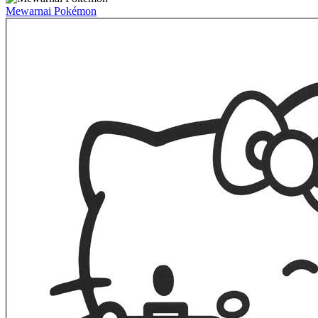
Mewarnai Pokémon