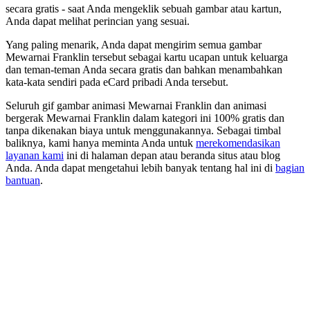
secara gratis - saat Anda mengeklik sebuah gambar atau kartun,
Anda dapat melihat perincian yang sesuai.
Yang paling menarik, Anda dapat mengirim semua gambar
Mewarnai Franklin tersebut sebagai kartu ucapan untuk keluarga
dan teman-teman Anda secara gratis dan bahkan menambahkan
kata-kata sendiri pada eCard pribadi Anda tersebut.
Seluruh gif gambar animasi Mewarnai Franklin dan animasi
bergerak Mewarnai Franklin dalam kategori ini 100% gratis dan
tanpa dikenakan biaya untuk menggunakannya. Sebagai timbal
baliknya, kami hanya meminta Anda untuk
merekomendasikan
layanan kami
ini di halaman depan atau beranda situs atau blog
Anda. Anda dapat mengetahui lebih banyak tentang hal ini di
bagian
bantuan
.