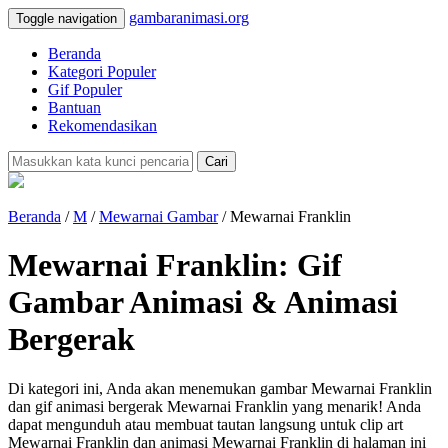
gambaranimasi.org
Toggle navigation
Beranda
Kategori Populer
Gif Populer
Bantuan
Rekomendasikan
Cari
Beranda
/
M
/
Mewarnai Gambar
/ Mewarnai Franklin
Mewarnai Franklin: Gif
Gambar Animasi & Animasi
Bergerak
Di kategori ini, Anda akan menemukan gambar Mewarnai Franklin
dan gif animasi bergerak Mewarnai Franklin yang menarik! Anda
dapat mengunduh atau membuat tautan langsung untuk clip art
Mewarnai Franklin dan animasi Mewarnai Franklin di halaman ini