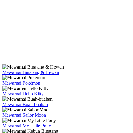
Mewarnai Binatang & Hewan
Mewarnai Pokémon
Mewarnai Hello Kitty
Mewarnai Buah-buahan
Mewarnai Sailor Moon
Mewarnai My Little Pony