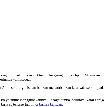
engunduh atau membuat tautan langsung untuk clip art Mewarnai
erincian yang sesuai.
 Anda secara gratis dan bahkan menambahkan kata-kata sendiri pada
n biaya untuk menggunakannya. Sebagai timbal baliknya, kami hanya
 banyak tentang hal ini di
bagian bantuan
.