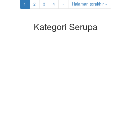
1
2
3
4
»
Halaman terakhir »
Kategori Serupa