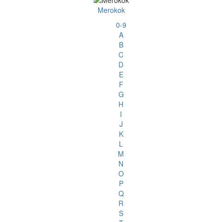
Merokok
0-9
A
B
C
D
E
F
G
H
I
J
K
L
M
N
O
P
Q
R
S