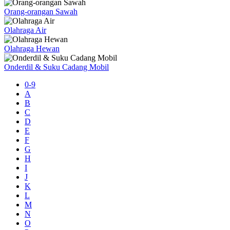
Orang-orangan Sawah
Olahraga Air
Olahraga Hewan
Onderdil & Suku Cadang Mobil
0-9
A
B
C
D
E
F
G
H
I
J
K
L
M
N
O