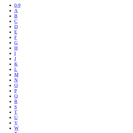
0-9
A
B
C
D
E
F
G
H
I
J
K
L
M
N
O
P
Q
R
S
T
U
V
W