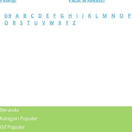
Pelangi
Pacar & Kekasih
0-9
A
B
C
D
E
F
G
H
I
J
K
L
M
N
O
P
Q
R
S
T
U
V
W
X
Y
Z
Beranda
Kategori Populer
Gif Populer