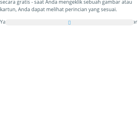
secara gratis - saat Anda mengeklik sebuah gambar atau
kartun, Anda dapat melihat perincian yang sesuai.
Yang paling menarik, Anda dapat mengirim semua gambar
Proyektor tersebut sebagai kartu ucapan untuk keluarga
dan teman-teman Anda secara gratis dan bahkan
menambahkan kata-kata sendiri pada eCard pribadi Anda
tersebut.
Seluruh gif gambar animasi Proyektor dan animasi
bergerak Proyektor dalam kategori ini 100% gratis dan
tanpa dikenakan biaya untuk menggunakannya. Sebagai
timbal baliknya, kami hanya meminta Anda untuk
merekomendasikan layanan kami
ini di halaman depan
atau beranda situs atau blog Anda. Anda dapat
mengetahui lebih banyak tentang hal ini di
bagian bantuan
.