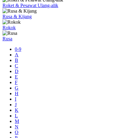
Roket & Pesawat Ulang-alik
Rusa & Kijang
Rokok
Rusa
0-9
A
B
C
D
E
F
G
H
I
J
K
L
M
N
O
P