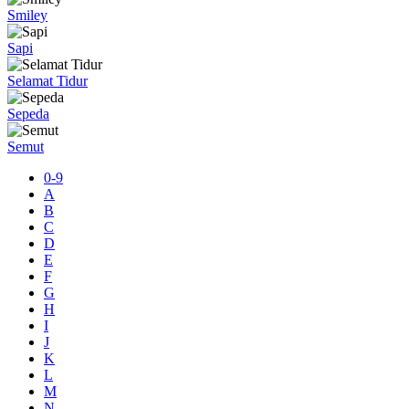
Smiley
Sapi
Selamat Tidur
Sepeda
Semut
0-9
A
B
C
D
E
F
G
H
I
J
K
L
M
N