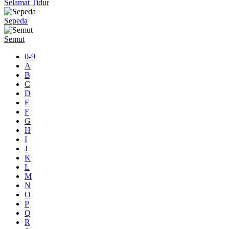
Selamat Tidur
Sepeda
Semut
0-9
A
B
C
D
E
F
G
H
I
J
K
L
M
N
O
P
Q
R