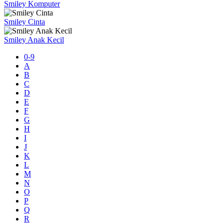
Smiley Komputer
Smiley Cinta
Smiley Anak Kecil
0-9
A
B
C
D
E
F
G
H
I
J
K
L
M
N
O
P
Q
R