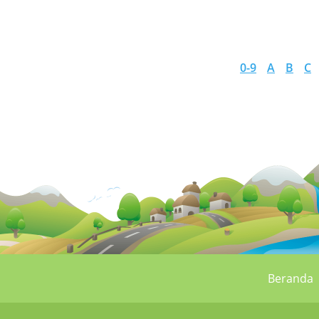
0-9
A
B
C
Beranda