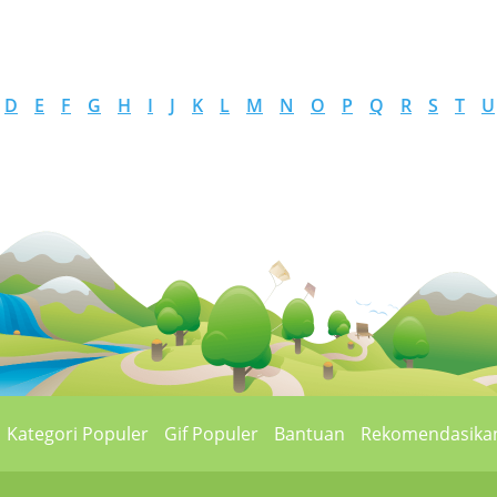
D
E
F
G
H
I
J
K
L
M
N
O
P
Q
R
S
T
U
Kategori Populer
Gif Populer
Bantuan
Rekomendasika