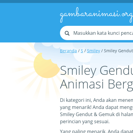
gambaranimasi.or
Beranda
/
S
/
Smiley
/ Smiley Gendu
Smiley Gend
Animasi Berg
Di kategori ini, Anda akan me
yang menarik! Anda dapat meng
Smiley Gendut & Gemuk di halama
perincian yang sesuai.
Yang paling menarik, Anda dap