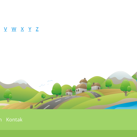
V
W
X
Y
Z
n
Kontak