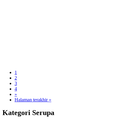
1
2
3
4
»
Halaman terakhir »
Kategori Serupa