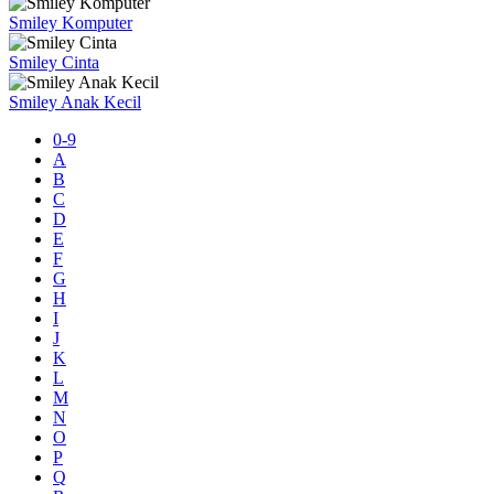
Smiley Komputer
Smiley Cinta
Smiley Anak Kecil
0-9
A
B
C
D
E
F
G
H
I
J
K
L
M
N
O
P
Q