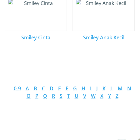
Smiley Cinta
Smiley Anak Kecil
0-9
A
B
C
D
E
F
G
H
I
J
K
L
M
N
O
P
Q
R
S
T
U
V
W
X
Y
Z