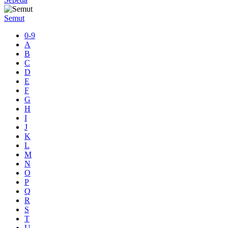
Semut
0-9
A
B
C
D
E
F
G
H
I
J
K
L
M
N
O
P
Q
R
S
T
U