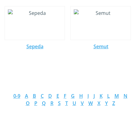
Sepeda
Semut
0-9
A
B
C
D
E
F
G
H
I
J
K
L
M
N
O
P
Q
R
S
T
U
V
W
X
Y
Z