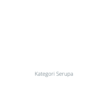
Kategori Serupa