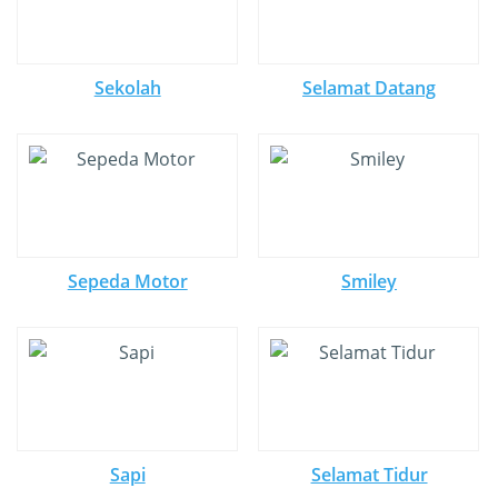
Sekolah
Selamat Datang
Sepeda Motor
Smiley
Sapi
Selamat Tidur