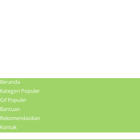
Beranda
Kategori Populer
Gif Populer
Bantuan
Rekomendasikan
Kontak