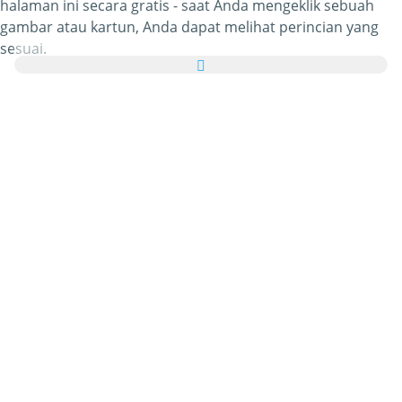
halaman ini secara gratis - saat Anda mengeklik sebuah
gambar atau kartun, Anda dapat melihat perincian yang
sesuai.
Yang paling menarik, Anda dapat mengirim semua gambar
Terima Kasih tersebut sebagai kartu ucapan untuk
keluarga dan teman-teman Anda secara gratis dan bahkan
menambahkan kata-kata sendiri pada eCard pribadi Anda
tersebut.
Seluruh gif gambar animasi Terima Kasih dan animasi
bergerak Terima Kasih dalam kategori ini 100% gratis dan
tanpa dikenakan biaya untuk menggunakannya. Sebagai
timbal baliknya, kami hanya meminta Anda untuk
merekomendasikan layanan kami
ini di halaman depan
atau beranda situs atau blog Anda. Anda dapat
mengetahui lebih banyak tentang hal ini di
bagian bantuan
.