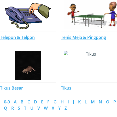
Telepon & Telpon
Tenis Meja & Pingpong
Tikus Besar
Tikus
0-9
A
B
C
D
E
F
G
H
I
J
K
L
M
N
O
P
Q
R
S
T
U
V
W
X
Y
Z