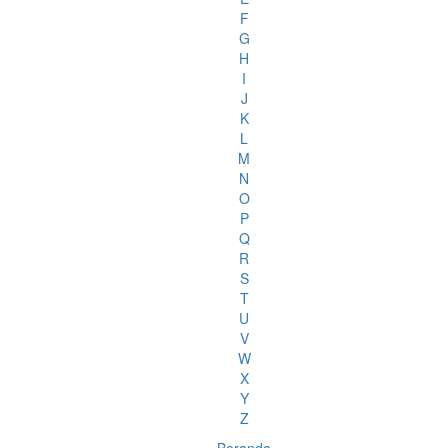
F
G
H
I
J
K
L
M
N
O
P
Q
R
S
T
U
V
W
X
Y
Z
Beranda