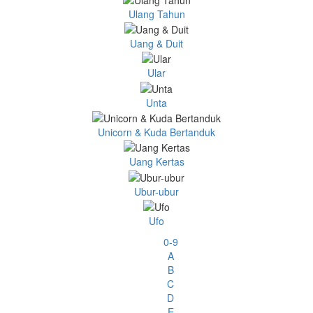
Ulang Tahun
Uang & Duit
Ular
Unta
Unicorn & Kuda Bertanduk
Uang Kertas
Ubur-ubur
Ufo
0-9
A
B
C
D
E