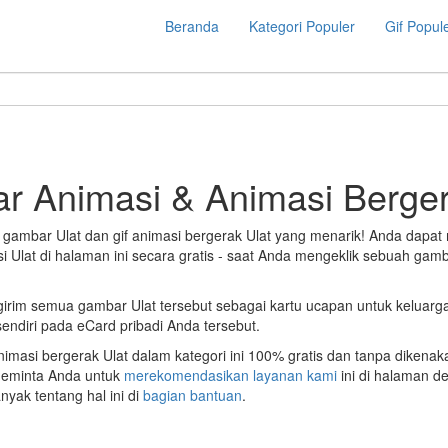
Beranda
Kategori Populer
Gif Popul
ar Animasi & Animasi Berge
 gambar Ulat dan gif animasi bergerak Ulat yang menarik! Anda dap
si Ulat di halaman ini secara gratis - saat Anda mengeklik sebuah gam
irim semua gambar Ulat tersebut sebagai kartu ucapan untuk keluarg
ndiri pada eCard pribadi Anda tersebut.
animasi bergerak Ulat dalam kategori ini 100% gratis dan tanpa diken
 meminta Anda untuk
merekomendasikan layanan kami
ini di halaman d
yak tentang hal ini di
bagian bantuan
.