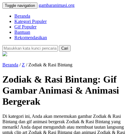
gambaranimasi.org
Toggle navigation
Beranda
Kategori Populer
Gif Populer
Bantuan
Rekomendasikan
Cari
Beranda
/
Z
/ Zodiak & Rasi Bintang
Zodiak & Rasi Bintang: Gif
Gambar Animasi & Animasi
Bergerak
Di kategori ini, Anda akan menemukan gambar Zodiak & Rasi
Bintang dan gif animasi bergerak Zodiak & Rasi Bintang yang
menarik! Anda dapat mengunduh atau membuat tautan langsung
untuk clip art Zodiak & Rasi Bintang dan animasi Zodiak & Rasi