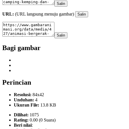
Salin
URL:
(URL langsung menuju gambar)
Salin
Salin
Bagi gambar
Perincian
Resolusi:
84x42
Unduhan:
4
Ukuran File:
13.8 KB
Dilihat:
1075
Rating:
0.00 (0 Suara)
Beri nilai
: