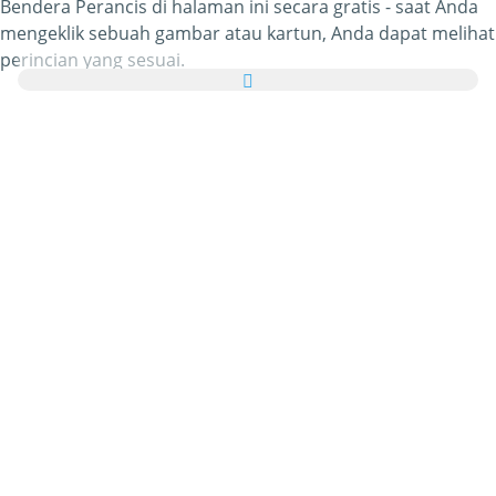
Bendera Perancis di halaman ini secara gratis - saat Anda
mengeklik sebuah gambar atau kartun, Anda dapat melihat
perincian yang sesuai.
Yang paling menarik, Anda dapat mengirim semua gambar
Bendera Perancis tersebut sebagai kartu ucapan untuk
keluarga dan teman-teman Anda secara gratis dan bahkan
menambahkan kata-kata sendiri pada eCard pribadi Anda
tersebut.
Seluruh gif gambar animasi Bendera Perancis dan animasi
bergerak Bendera Perancis dalam kategori ini 100% gratis
dan tanpa dikenakan biaya untuk menggunakannya.
Sebagai timbal baliknya, kami hanya meminta Anda untuk
merekomendasikan layanan kami
ini di halaman depan
atau beranda situs atau blog Anda. Anda dapat
mengetahui lebih banyak tentang hal ini di
bagian bantuan
.