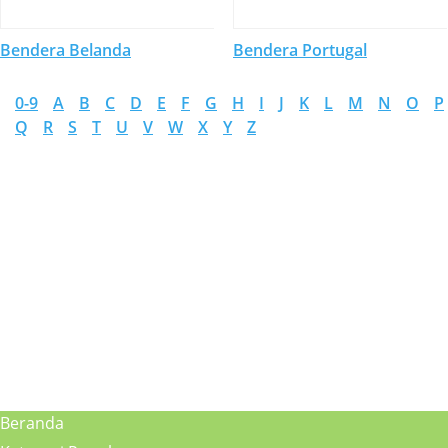
Bendera Belanda
Bendera Portugal
0-9
A
B
C
D
E
F
G
H
I
J
K
L
M
N
O
P
Q
R
S
T
U
V
W
X
Y
Z
Beranda