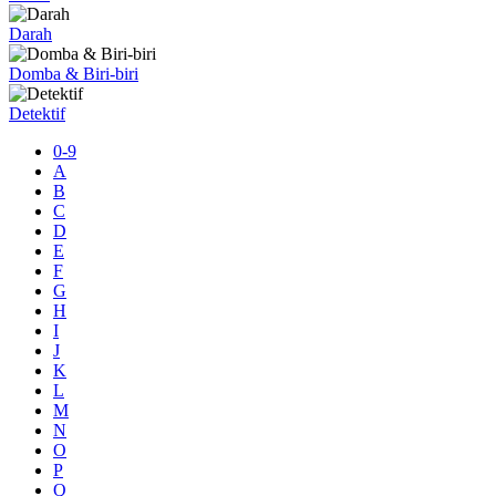
Darah
Domba & Biri-biri
Detektif
0-9
A
B
C
D
E
F
G
H
I
J
K
L
M
N
O
P
Q