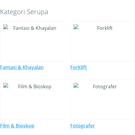
Kategori Serupa
Fantasi & Khayalan
Forklift
Film & Bioskop
Fotografer