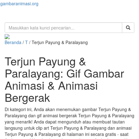
gambaranimasi.org
Toggl
naviga
Beranda
/
T
/ Terjun Payung & Paralayang
Terjun Payung &
Paralayang: Gif Gambar
Animasi & Animasi
Bergerak
Di kategori ini, Anda akan menemukan gambar Terjun Payung &
Paralayang dan gif animasi bergerak Terjun Payung & Paralayang
yang menarik! Anda dapat mengunduh atau membuat tautan
langsung untuk clip art Terjun Payung & Paralayang dan animasi
Terjun Payung & Paralayang di halaman ini secara gratis - saat