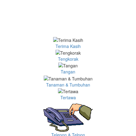
Terima Kasih
Tengkorak
Tangan
Tanaman & Tumbuhan
Tertawa
Telepon & Telpon