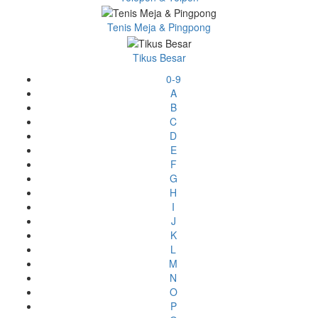
Tenis Meja & Pingpong
Tikus Besar
0-9
A
B
C
D
E
F
G
H
I
J
K
L
M
N
O
P