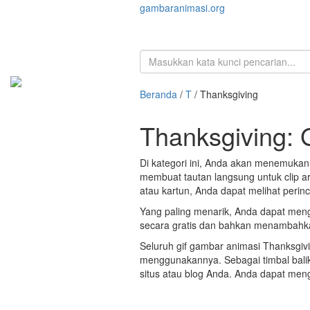
gambaranimasi.org
Beranda
/
T
/ Thanksgiving
Thanksgiving: 
Di kategori ini, Anda akan menemuka
membuat tautan langsung untuk clip ar
atau kartun, Anda dapat melihat perinc
Yang paling menarik, Anda dapat men
secara gratis dan bahkan menambahkan
Seluruh gif gambar animasi Thanksgivi
menggunakannya. Sebagai timbal bali
situs atau blog Anda. Anda dapat menge