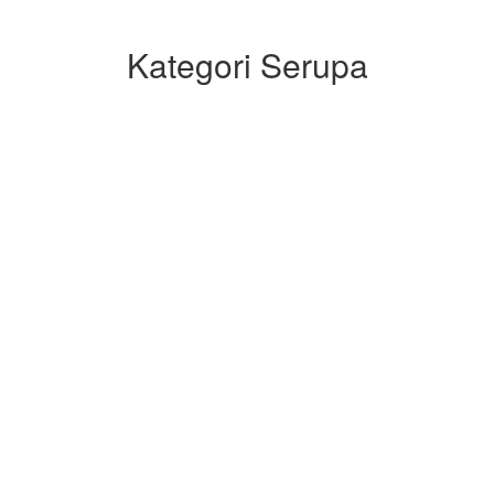
Kategori Serupa