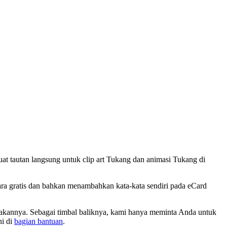
 tautan langsung untuk clip art Tukang dan animasi Tukang di
ra gratis dan bahkan menambahkan kata-kata sendiri pada eCard
nakannya. Sebagai timbal baliknya, kami hanya meminta Anda untuk
ni di
bagian bantuan
.