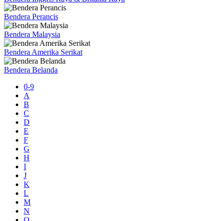
Bendera Perancis
Bendera Malaysia
Bendera Amerika Serikat
Bendera Belanda
0-9
A
B
C
D
E
F
G
H
I
J
K
L
M
N
O