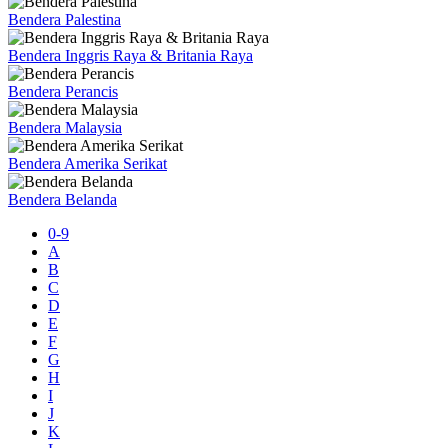
Bendera Palestina
Bendera Inggris Raya & Britania Raya
Bendera Perancis
Bendera Malaysia
Bendera Amerika Serikat
Bendera Belanda
0-9
A
B
C
D
E
F
G
H
I
J
K