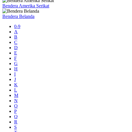
Bendera Amerika Serikat
Bendera Belanda
0-9
A
B
C
D
E
F
G
H
I
J
K
L
M
N
O
P
Q
R
S