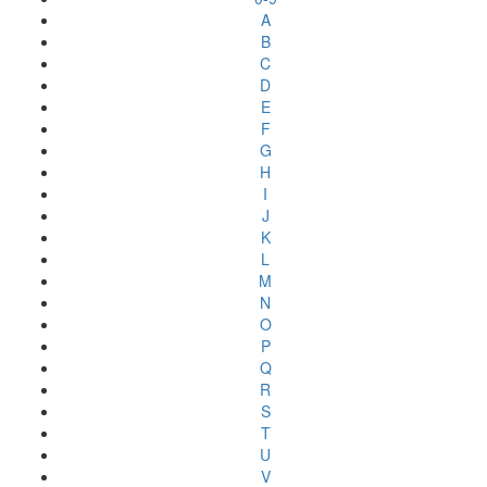
A
B
C
D
E
F
G
H
I
J
K
L
M
N
O
P
Q
R
S
T
U
V