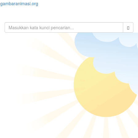
gambaranimasi.org
Toggl
naviga