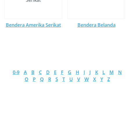
Bendera Amerika Serikat
Bendera Belanda
0-9
A
B
C
D
E
F
G
H
I
J
K
L
M
N
O
P
Q
R
S
T
U
V
W
X
Y
Z