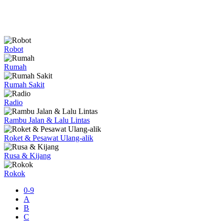
Robot
Rumah
Rumah Sakit
Radio
Rambu Jalan & Lalu Lintas
Roket & Pesawat Ulang-alik
Rusa & Kijang
Rokok
0-9
A
B
C